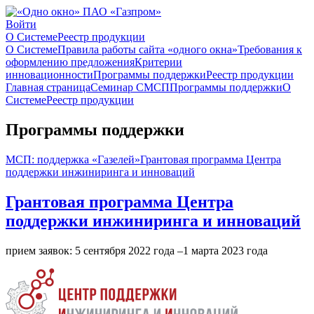
Войти
О Системе
Реестр продукции
О Системе
Правила работы сайта «одного окна»
Требования к
оформлению предложения
Критерии
инновационности
Программы поддержки
Реестр продукции
Главная страница
Семинар СМСП
Программы поддержки
О
Системе
Реестр продукции
Программы поддержки
МСП: поддержка «Газелей»
Грантовая программа Центра
поддержки инжиниринга и инноваций
Грантовая программа Центра
поддержки инжиниринга и инноваций
прием заявок: 5 сентября 2022 года –1 марта 2023 года